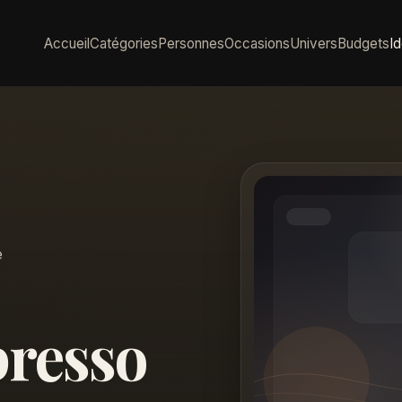
Accueil
Catégories
Personnes
Occasions
Univers
Budgets
I
e
presso