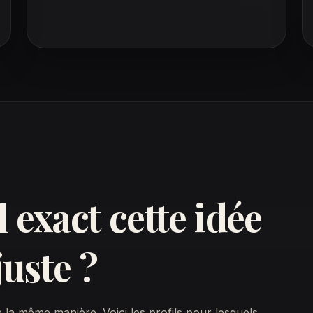
 exact cette idée
juste ?
 la même manière. Voici les profils pour lesquels