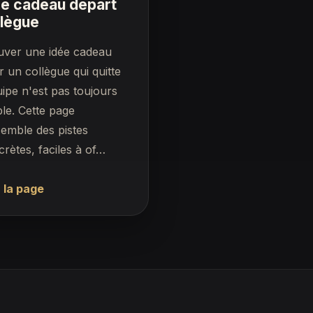
ée cadeau départ
llègue
uver une idée cadeau
 un collègue qui quitte
uipe n'est pas toujours
le. Cette page
emble des pistes
rètes, faciles à of…
 la page