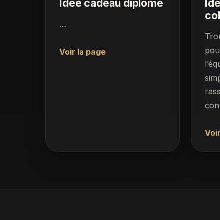
Idée cadeau diplôme
Id
co
…
Tro
pour
Voir la page
l’éq
simp
rass
conc
Voir