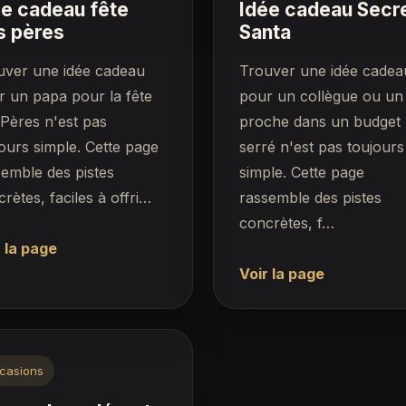
ée cadeau fête
Idée cadeau Secr
s pères
Santa
uver une idée cadeau
Trouver une idée cadea
r un papa pour la fête
pour un collègue ou un
Pères n'est pas
proche dans un budget
ours simple. Cette page
serré n'est pas toujours
emble des pistes
simple. Cette page
rètes, faciles à offri…
rassemble des pistes
concrètes, f…
 la page
Voir la page
casions