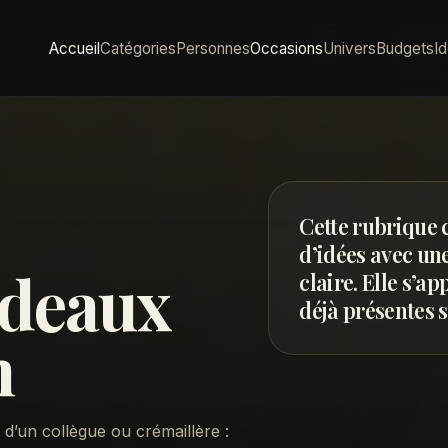
Accueil
Catégories
Personnes
Occasions
Univers
Budgets
I
Cette rubrique 
d’idées avec une
adeaux
claire. Elle s’a
déjà présentes su
n
 d’un collègue ou crémaillère :